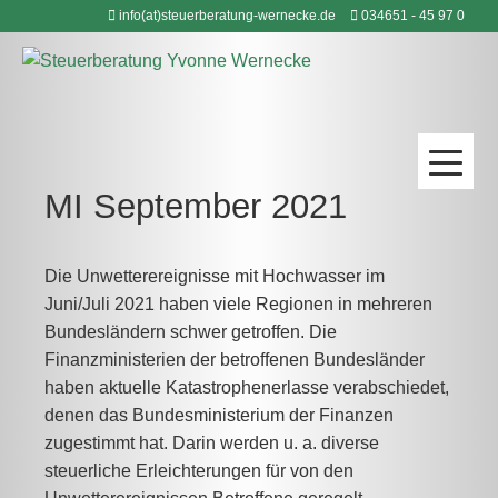
Zum
info(at)steuerberatung-wernecke.de
034651 - 45 97 0
Inhalt
springen
MI September 2021
Die Unwetterereignisse mit Hochwasser im
Juni/Juli 2021 haben viele Regionen in mehreren
Bundesländern schwer getroffen. Die
Finanzministerien der betroffenen Bundesländer
haben aktuelle Katastrophenerlasse verabschiedet,
denen das Bundesministerium der Finanzen
zugestimmt hat. Darin werden u. a. diverse
steuerliche Erleichterungen für von den