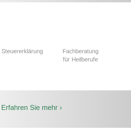
Steuer­erklärung
Fach­beratung
für Heil­berufe
.
Erfahren Sie mehr ›