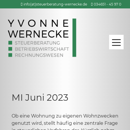
Zum
info(at)steuerberatung-wernecke.de
034651 - 45 97 0
Inhalt
springen
MI Juni 2023
Ob eine Wohnung zu eigenen Wohnzwecken
genutzt wird, stellt häufig eine zentrale Frage