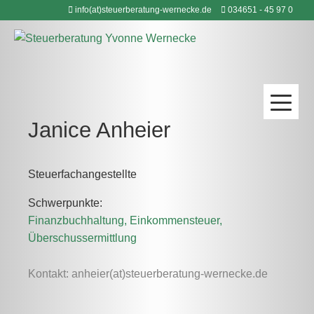
Zum
info(at)steuerberatung-wernecke.de
034651 - 45 97 0
Inhalt
springen
Janice Anheier
Steuerfachangestellte
Schwerpunkte:
Finanzbuchhaltung, Einkommensteuer,
Überschussermittlung
Kontakt: anheier(at)steuerberatung-wernecke.de